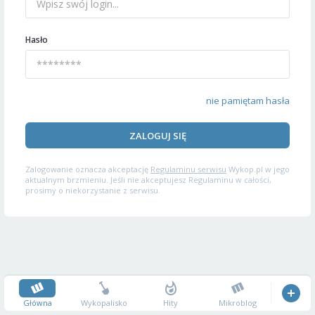
Hasło
nie pamiętam hasła
ZALOGUJ SIĘ
Zalogowanie oznacza akceptację
Regulaminu serwisu
Wykop.pl w jego
aktualnym brzmieniu. Jeśli nie akceptujesz Regulaminu w całości,
prosimy o niekorzystanie z serwisu.
Główna
Wykopalisko
Hity
Mikroblog