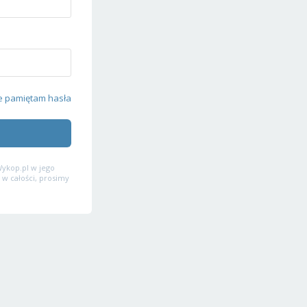
e pamiętam hasła
ykop.pl w jego
 w całości, prosimy