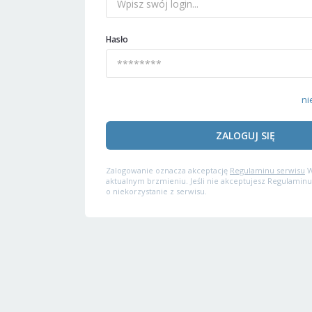
Hasło
ni
ZALOGUJ SIĘ
Zalogowanie oznacza akceptację
Regulaminu serwisu
W
aktualnym brzmieniu. Jeśli nie akceptujesz Regulaminu
o niekorzystanie z serwisu.