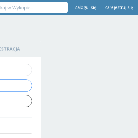
Zaloguj się
Zarejestruj się
ESTRACJA