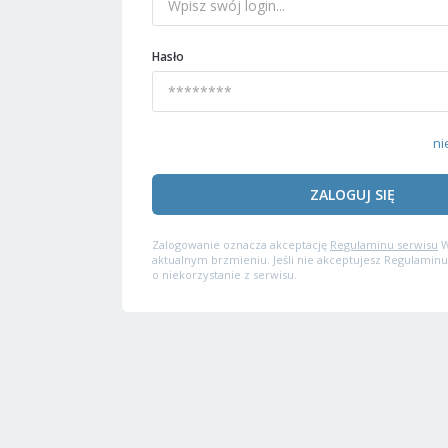
Hasło
ni
ZALOGUJ SIĘ
Zalogowanie oznacza akceptację
Regulaminu serwisu
W
aktualnym brzmieniu. Jeśli nie akceptujesz Regulaminu
o niekorzystanie z serwisu.