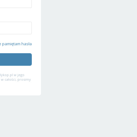
e pamiętam hasła
ykop.pl w jego
 w całości, prosimy