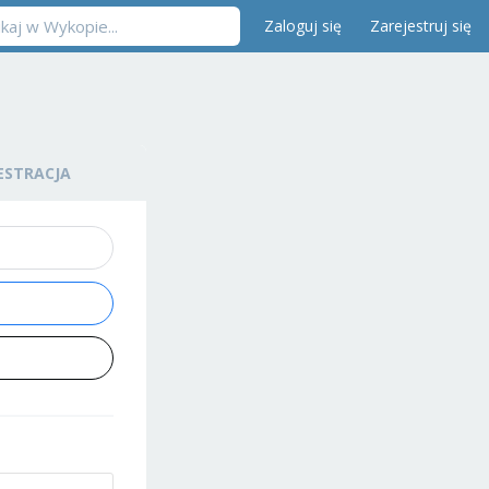
Zaloguj się
Zarejestruj się
ESTRACJA