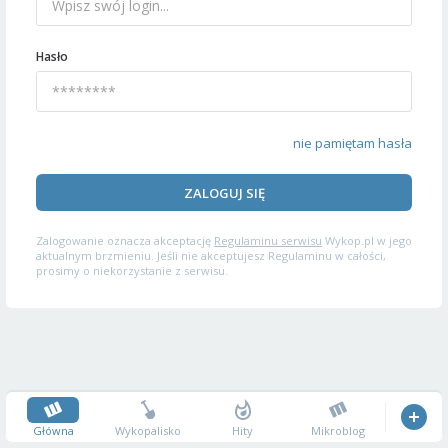
Hasło
nie pamiętam hasła
ZALOGUJ SIĘ
Zalogowanie oznacza akceptację
Regulaminu serwisu
Wykop.pl w jego
aktualnym brzmieniu. Jeśli nie akceptujesz Regulaminu w całości,
prosimy o niekorzystanie z serwisu.
Główna
Wykopalisko
Hity
Mikroblog