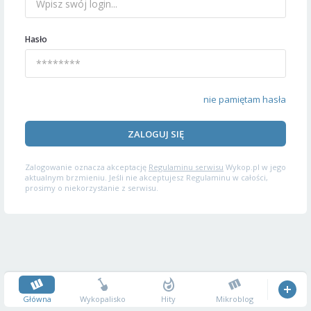
Hasło
nie pamiętam hasła
ZALOGUJ SIĘ
Zalogowanie oznacza akceptację
Regulaminu serwisu
Wykop.pl w jego
aktualnym brzmieniu. Jeśli nie akceptujesz Regulaminu w całości,
prosimy o niekorzystanie z serwisu.
Główna
Wykopalisko
Hity
Mikroblog