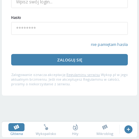
Hasło
nie pamiętam hasła
ZALOGUJ SIĘ
Zalogowanie oznacza akceptację
Regulaminu serwisu
Wykop.pl w jego
aktualnym brzmieniu. Jeśli nie akceptujesz Regulaminu w całości,
prosimy o niekorzystanie z serwisu.
Główna
Wykopalisko
Hity
Mikroblog