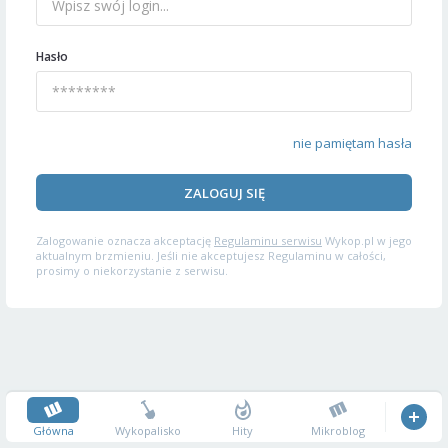
Hasło
nie pamiętam hasła
ZALOGUJ SIĘ
Zalogowanie oznacza akceptację
Regulaminu serwisu
Wykop.pl w jego
aktualnym brzmieniu. Jeśli nie akceptujesz Regulaminu w całości,
prosimy o niekorzystanie z serwisu.
Główna
Wykopalisko
Hity
Mikroblog