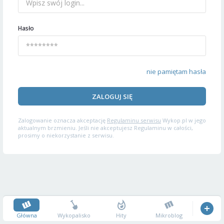
Hasło
nie pamiętam hasła
ZALOGUJ SIĘ
Zalogowanie oznacza akceptację
Regulaminu serwisu
Wykop.pl w jego
aktualnym brzmieniu. Jeśli nie akceptujesz Regulaminu w całości,
prosimy o niekorzystanie z serwisu.
Główna
Wykopalisko
Hity
Mikroblog