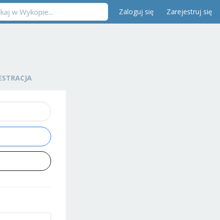
Zaloguj się
Zarejestruj się
ESTRACJA