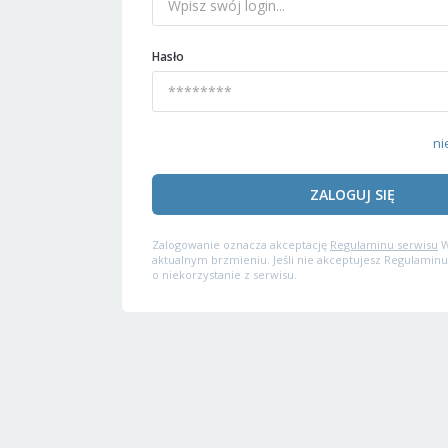
Hasło
ni
ZALOGUJ SIĘ
Zalogowanie oznacza akceptację
Regulaminu serwisu
W
aktualnym brzmieniu. Jeśli nie akceptujesz Regulaminu
o niekorzystanie z serwisu.