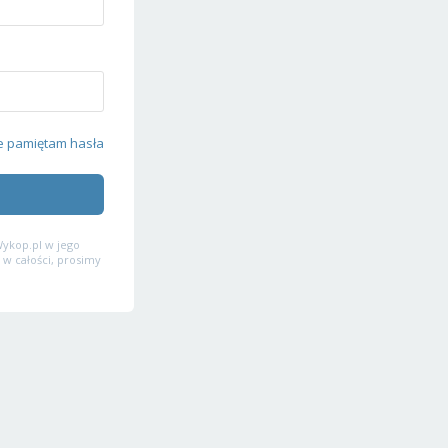
e pamiętam hasła
ykop.pl w jego
 w całości, prosimy