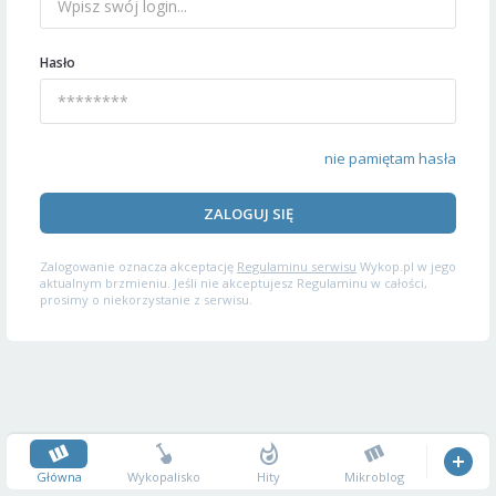
Hasło
nie pamiętam hasła
ZALOGUJ SIĘ
Zalogowanie oznacza akceptację
Regulaminu serwisu
Wykop.pl w jego
aktualnym brzmieniu. Jeśli nie akceptujesz Regulaminu w całości,
prosimy o niekorzystanie z serwisu.
Główna
Wykopalisko
Hity
Mikroblog