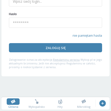
Hasło
nie pamiętam hasła
ZALOGUJ SIĘ
Zalogowanie oznacza akceptację
Regulaminu serwisu
Wykop.pl w jego
aktualnym brzmieniu. Jeśli nie akceptujesz Regulaminu w całości,
prosimy o niekorzystanie z serwisu.
Główna
Wykopalisko
Hity
Mikroblog