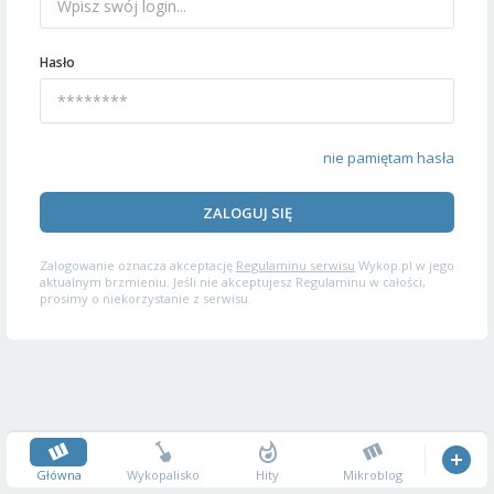
Hasło
nie pamiętam hasła
ZALOGUJ SIĘ
Zalogowanie oznacza akceptację
Regulaminu serwisu
Wykop.pl w jego
aktualnym brzmieniu. Jeśli nie akceptujesz Regulaminu w całości,
prosimy o niekorzystanie z serwisu.
Główna
Wykopalisko
Hity
Mikroblog