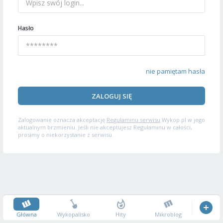
Hasło
nie pamiętam hasła
ZALOGUJ SIĘ
Zalogowanie oznacza akceptację
Regulaminu serwisu
Wykop.pl w jego
aktualnym brzmieniu. Jeśli nie akceptujesz Regulaminu w całości,
prosimy o niekorzystanie z serwisu.
Główna
Wykopalisko
Hity
Mikroblog