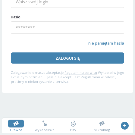
Hasło
nie pamiętam hasła
ZALOGUJ SIĘ
Zalogowanie oznacza akceptację
Regulaminu serwisu
Wykop.pl w jego
aktualnym brzmieniu. Jeśli nie akceptujesz Regulaminu w całości,
prosimy o niekorzystanie z serwisu.
Główna
Wykopalisko
Hity
Mikroblog