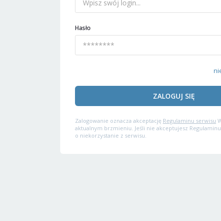
Hasło
ni
ZALOGUJ SIĘ
Zalogowanie oznacza akceptację
Regulaminu serwisu
W
aktualnym brzmieniu. Jeśli nie akceptujesz Regulaminu
o niekorzystanie z serwisu.