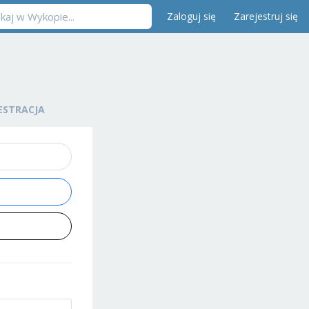
Zaloguj się
Zarejestruj się
ESTRACJA