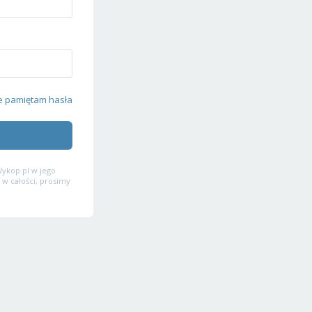
e pamiętam hasła
ykop.pl w jego
 w całości, prosimy