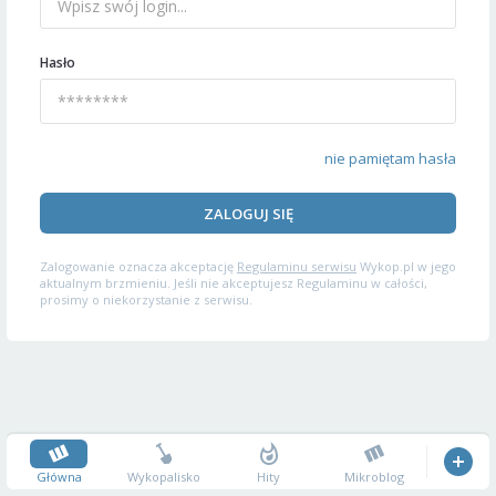
Hasło
nie pamiętam hasła
ZALOGUJ SIĘ
Zalogowanie oznacza akceptację
Regulaminu serwisu
Wykop.pl w jego
aktualnym brzmieniu. Jeśli nie akceptujesz Regulaminu w całości,
prosimy o niekorzystanie z serwisu.
Główna
Wykopalisko
Hity
Mikroblog