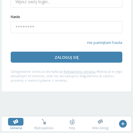
Hasło
nie pamiętam hasła
ZALOGUJ SIĘ
Zalogowanie oznacza akceptację
Regulaminu serwisu
Wykop.pl w jego
aktualnym brzmieniu. Jeśli nie akceptujesz Regulaminu w całości,
prosimy o niekorzystanie z serwisu.
Główna
Wykopalisko
Hity
Mikroblog