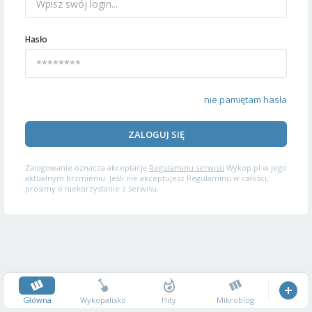
Hasło
nie pamiętam hasła
ZALOGUJ SIĘ
Zalogowanie oznacza akceptację
Regulaminu serwisu
Wykop.pl w jego
aktualnym brzmieniu. Jeśli nie akceptujesz Regulaminu w całości,
prosimy o niekorzystanie z serwisu.
Główna
Wykopalisko
Hity
Mikroblog