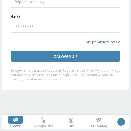
Hasło
nie pamiętam hasła
ZALOGUJ SIĘ
Zalogowanie oznacza akceptację
Regulaminu serwisu
Wykop.pl w jego
aktualnym brzmieniu. Jeśli nie akceptujesz Regulaminu w całości,
prosimy o niekorzystanie z serwisu.
Główna
Wykopalisko
Hity
Mikroblog