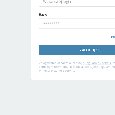
Hasło
ni
ZALOGUJ SIĘ
Zalogowanie oznacza akceptację
Regulaminu serwisu
W
aktualnym brzmieniu. Jeśli nie akceptujesz Regulaminu
o niekorzystanie z serwisu.