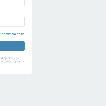
e pamiętam hasła
ykop.pl w jego
 w całości, prosimy