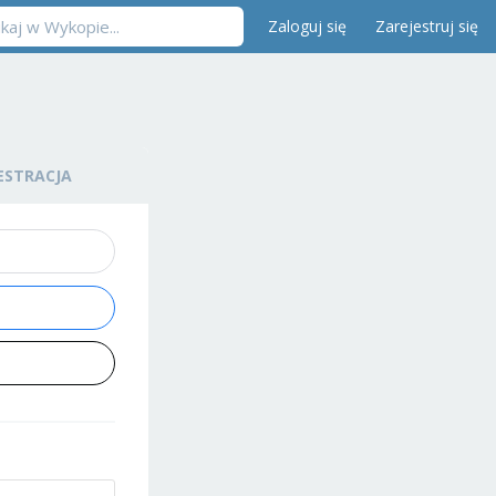
Zaloguj się
Zarejestruj się
ESTRACJA