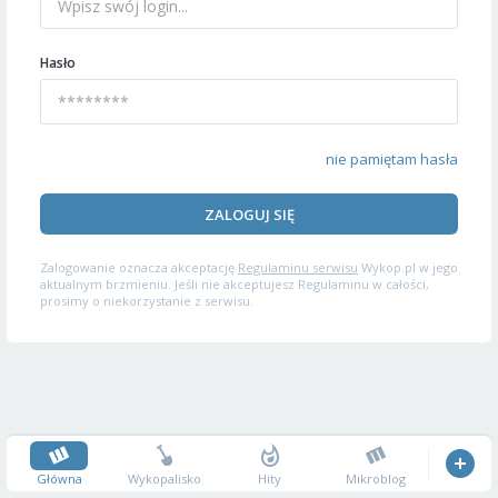
Hasło
nie pamiętam hasła
ZALOGUJ SIĘ
Zalogowanie oznacza akceptację
Regulaminu serwisu
Wykop.pl w jego
aktualnym brzmieniu. Jeśli nie akceptujesz Regulaminu w całości,
prosimy o niekorzystanie z serwisu.
Główna
Wykopalisko
Hity
Mikroblog