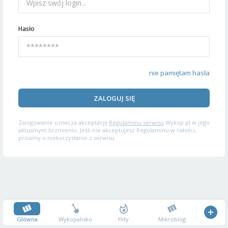
Hasło
nie pamiętam hasła
ZALOGUJ SIĘ
Zalogowanie oznacza akceptację
Regulaminu serwisu
Wykop.pl w jego
aktualnym brzmieniu. Jeśli nie akceptujesz Regulaminu w całości,
prosimy o niekorzystanie z serwisu.
Główna
Wykopalisko
Hity
Mikroblog