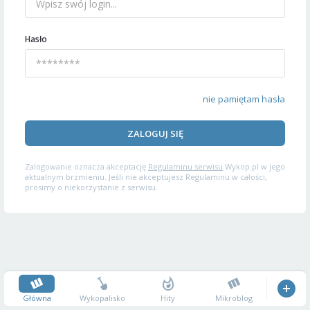
Hasło
nie pamiętam hasła
ZALOGUJ SIĘ
Zalogowanie oznacza akceptację
Regulaminu serwisu
Wykop.pl w jego
aktualnym brzmieniu. Jeśli nie akceptujesz Regulaminu w całości,
prosimy o niekorzystanie z serwisu.
Główna
Wykopalisko
Hity
Mikroblog