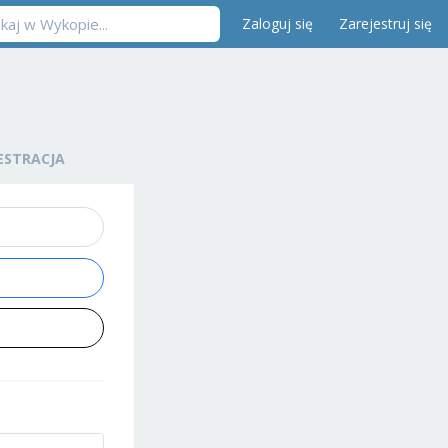
Zaloguj się
Zarejestruj się
ESTRACJA