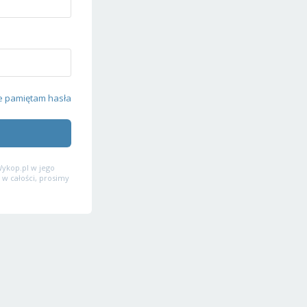
e pamiętam hasła
ykop.pl w jego
 w całości, prosimy