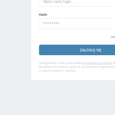
Hasło
ni
ZALOGUJ SIĘ
Zalogowanie oznacza akceptację
Regulaminu serwisu
W
aktualnym brzmieniu. Jeśli nie akceptujesz Regulaminu
o niekorzystanie z serwisu.