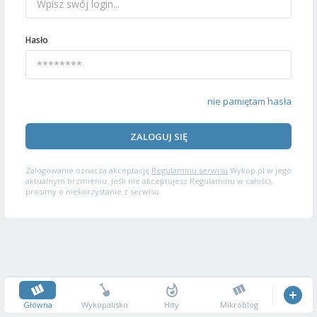
Hasło
nie pamiętam hasła
ZALOGUJ SIĘ
Zalogowanie oznacza akceptację
Regulaminu serwisu
Wykop.pl w jego
aktualnym brzmieniu. Jeśli nie akceptujesz Regulaminu w całości,
prosimy o niekorzystanie z serwisu.
Główna
Wykopalisko
Hity
Mikroblog