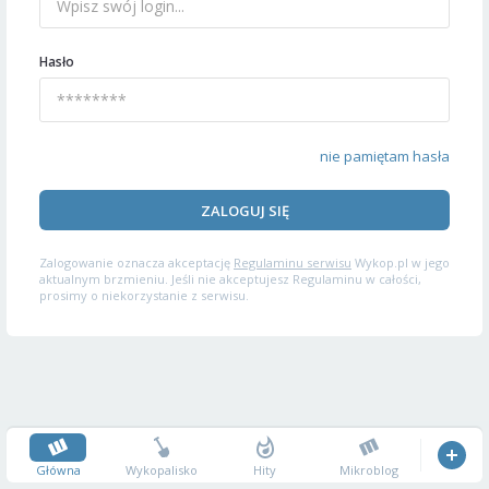
Hasło
nie pamiętam hasła
ZALOGUJ SIĘ
Zalogowanie oznacza akceptację
Regulaminu serwisu
Wykop.pl w jego
aktualnym brzmieniu. Jeśli nie akceptujesz Regulaminu w całości,
prosimy o niekorzystanie z serwisu.
Główna
Wykopalisko
Hity
Mikroblog