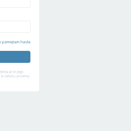
e pamiętam hasła
ykop.pl w jego
 w całości, prosimy