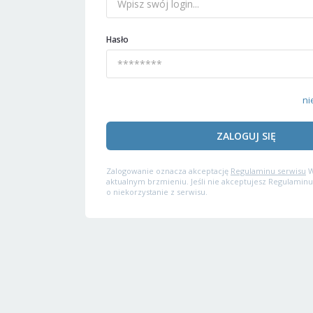
Hasło
ni
ZALOGUJ SIĘ
Zalogowanie oznacza akceptację
Regulaminu serwisu
W
aktualnym brzmieniu. Jeśli nie akceptujesz Regulaminu
o niekorzystanie z serwisu.