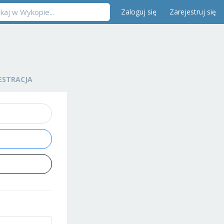
Zaloguj się
Zarejestruj się
ESTRACJA