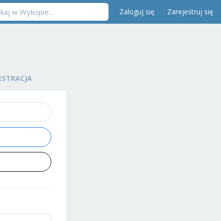
Zaloguj się
Zarejestruj się
ESTRACJA