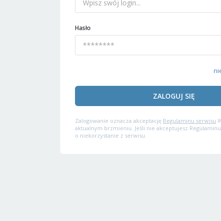
Hasło
ni
ZALOGUJ SIĘ
Zalogowanie oznacza akceptację
Regulaminu serwisu
W
aktualnym brzmieniu. Jeśli nie akceptujesz Regulaminu
o niekorzystanie z serwisu.