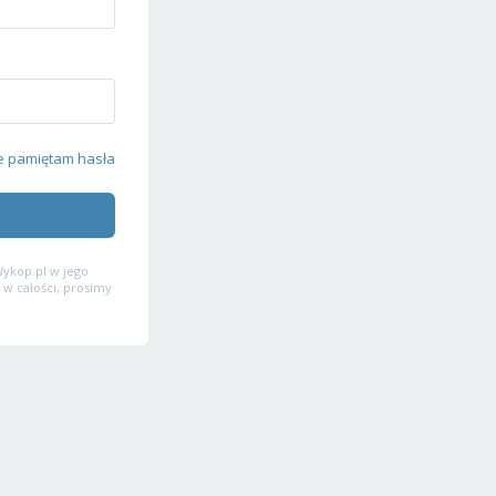
e pamiętam hasła
ykop.pl w jego
 w całości, prosimy