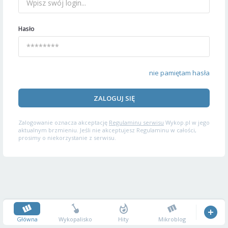
Hasło
nie pamiętam hasła
ZALOGUJ SIĘ
Zalogowanie oznacza akceptację
Regulaminu serwisu
Wykop.pl w jego
aktualnym brzmieniu. Jeśli nie akceptujesz Regulaminu w całości,
prosimy o niekorzystanie z serwisu.
Główna
Wykopalisko
Hity
Mikroblog