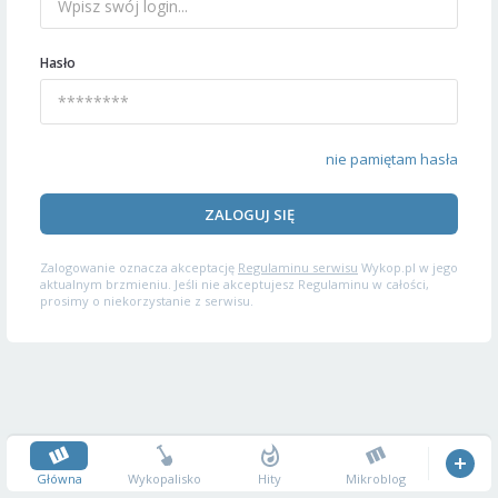
Hasło
nie pamiętam hasła
ZALOGUJ SIĘ
Zalogowanie oznacza akceptację
Regulaminu serwisu
Wykop.pl w jego
aktualnym brzmieniu. Jeśli nie akceptujesz Regulaminu w całości,
prosimy o niekorzystanie z serwisu.
Główna
Wykopalisko
Hity
Mikroblog