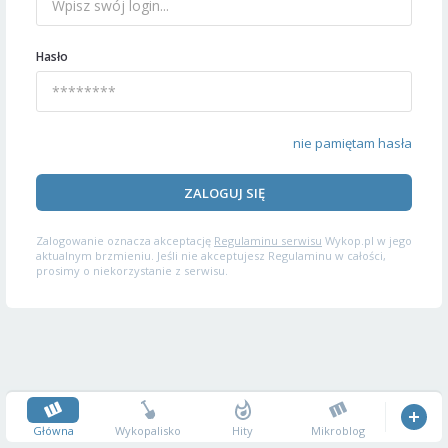
Hasło
nie pamiętam hasła
ZALOGUJ SIĘ
Zalogowanie oznacza akceptację
Regulaminu serwisu
Wykop.pl w jego
aktualnym brzmieniu. Jeśli nie akceptujesz Regulaminu w całości,
prosimy o niekorzystanie z serwisu.
Główna
Wykopalisko
Hity
Mikroblog