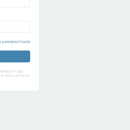
e pamiętam hasła
ykop.pl w jego
 w całości, prosimy