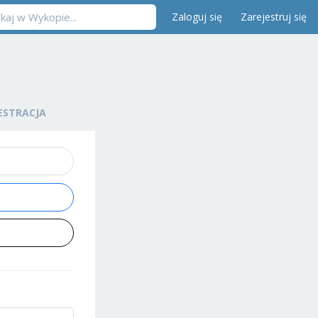
Zaloguj się
Zarejestruj się
ESTRACJA