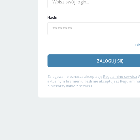
Hasło
ni
ZALOGUJ SIĘ
Zalogowanie oznacza akceptację
Regulaminu serwisu
W
aktualnym brzmieniu. Jeśli nie akceptujesz Regulaminu
o niekorzystanie z serwisu.