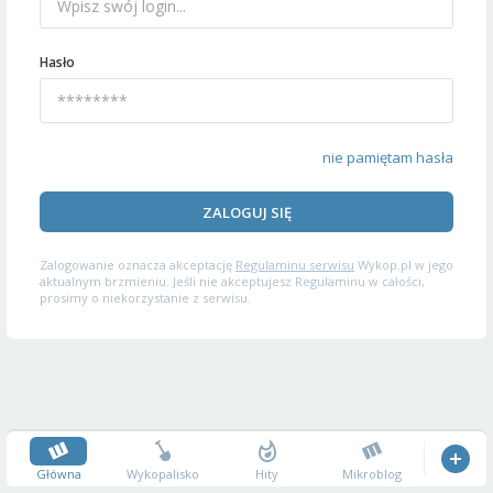
Hasło
nie pamiętam hasła
ZALOGUJ SIĘ
Zalogowanie oznacza akceptację
Regulaminu serwisu
Wykop.pl w jego
aktualnym brzmieniu. Jeśli nie akceptujesz Regulaminu w całości,
prosimy o niekorzystanie z serwisu.
Główna
Wykopalisko
Hity
Mikroblog