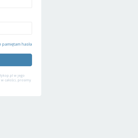
e pamiętam hasła
ykop.pl w jego
 w całości, prosimy