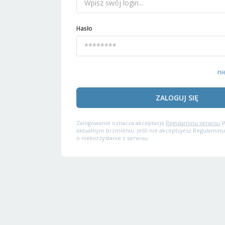
Hasło
ni
ZALOGUJ SIĘ
Zalogowanie oznacza akceptację
Regulaminu serwisu
W
aktualnym brzmieniu. Jeśli nie akceptujesz Regulaminu
o niekorzystanie z serwisu.