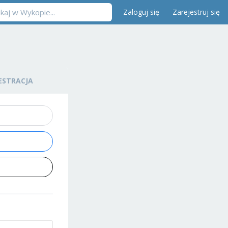
Zaloguj się
Zarejestruj się
ESTRACJA