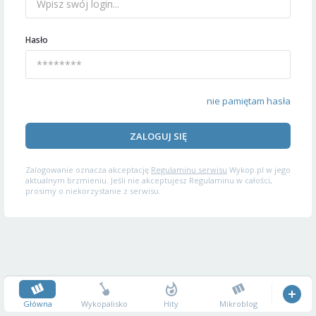
Hasło
nie pamiętam hasła
ZALOGUJ SIĘ
Zalogowanie oznacza akceptację
Regulaminu serwisu
Wykop.pl w jego
aktualnym brzmieniu. Jeśli nie akceptujesz Regulaminu w całości,
prosimy o niekorzystanie z serwisu.
Główna
Wykopalisko
Hity
Mikroblog