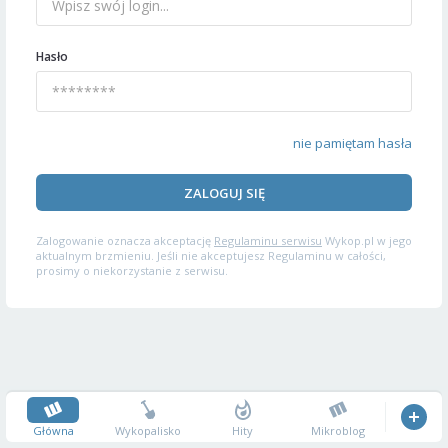
Hasło
nie pamiętam hasła
ZALOGUJ SIĘ
Zalogowanie oznacza akceptację
Regulaminu serwisu
Wykop.pl w jego
aktualnym brzmieniu. Jeśli nie akceptujesz Regulaminu w całości,
prosimy o niekorzystanie z serwisu.
Główna
Wykopalisko
Hity
Mikroblog