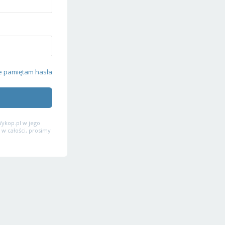
e pamiętam hasła
ykop.pl w jego
 w całości, prosimy