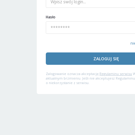
Hasło
ni
ZALOGUJ SIĘ
Zalogowanie oznacza akceptację
Regulaminu serwisu
W
aktualnym brzmieniu. Jeśli nie akceptujesz Regulaminu
o niekorzystanie z serwisu.