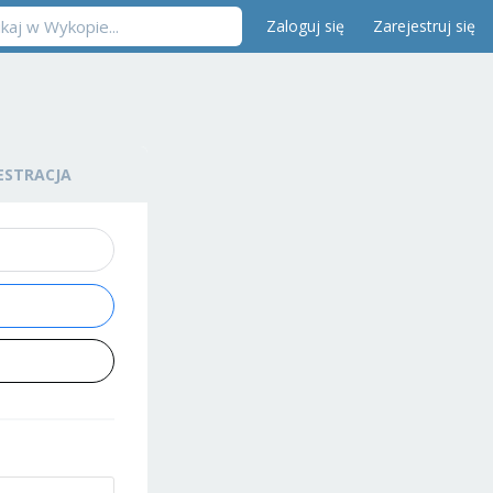
Zaloguj się
Zarejestruj się
ESTRACJA