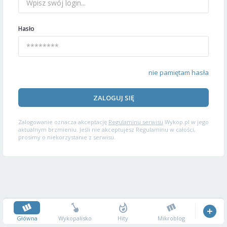
Hasło
nie pamiętam hasła
ZALOGUJ SIĘ
Zalogowanie oznacza akceptację
Regulaminu serwisu
Wykop.pl w jego
aktualnym brzmieniu. Jeśli nie akceptujesz Regulaminu w całości,
prosimy o niekorzystanie z serwisu.
Główna
Wykopalisko
Hity
Mikroblog