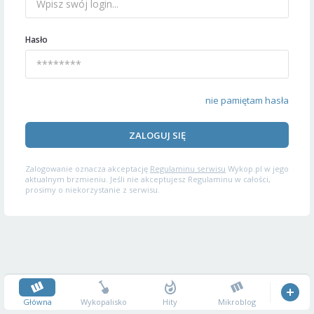
Hasło
nie pamiętam hasła
ZALOGUJ SIĘ
Zalogowanie oznacza akceptację
Regulaminu serwisu
Wykop.pl w jego
aktualnym brzmieniu. Jeśli nie akceptujesz Regulaminu w całości,
prosimy o niekorzystanie z serwisu.
Główna
Wykopalisko
Hity
Mikroblog