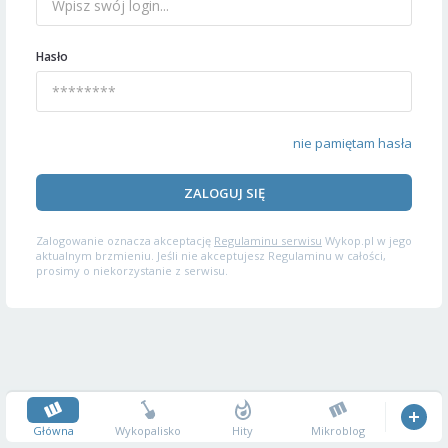
Hasło
nie pamiętam hasła
ZALOGUJ SIĘ
Zalogowanie oznacza akceptację
Regulaminu serwisu
Wykop.pl w jego
aktualnym brzmieniu. Jeśli nie akceptujesz Regulaminu w całości,
prosimy o niekorzystanie z serwisu.
Główna
Wykopalisko
Hity
Mikroblog