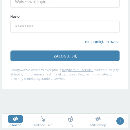
Hasło
nie pamiętam hasła
ZALOGUJ SIĘ
Zalogowanie oznacza akceptację
Regulaminu serwisu
Wykop.pl w jego
aktualnym brzmieniu. Jeśli nie akceptujesz Regulaminu w całości,
prosimy o niekorzystanie z serwisu.
Główna
Wykopalisko
Hity
Mikroblog