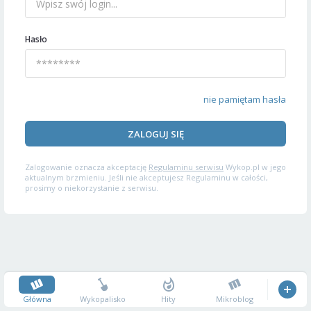
Hasło
nie pamiętam hasła
ZALOGUJ SIĘ
Zalogowanie oznacza akceptację
Regulaminu serwisu
Wykop.pl w jego
aktualnym brzmieniu. Jeśli nie akceptujesz Regulaminu w całości,
prosimy o niekorzystanie z serwisu.
Główna
Wykopalisko
Hity
Mikroblog