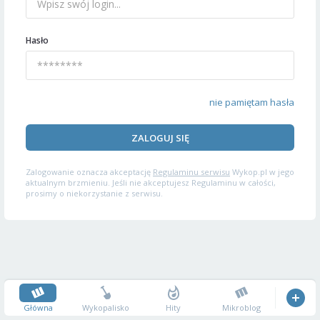
Hasło
nie pamiętam hasła
ZALOGUJ SIĘ
Zalogowanie oznacza akceptację
Regulaminu serwisu
Wykop.pl w jego
aktualnym brzmieniu. Jeśli nie akceptujesz Regulaminu w całości,
prosimy o niekorzystanie z serwisu.
Główna
Wykopalisko
Hity
Mikroblog