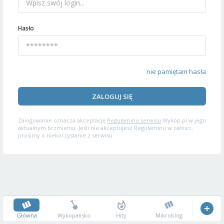
Hasło
nie pamiętam hasła
ZALOGUJ SIĘ
Zalogowanie oznacza akceptację
Regulaminu serwisu
Wykop.pl w jego
aktualnym brzmieniu. Jeśli nie akceptujesz Regulaminu w całości,
prosimy o niekorzystanie z serwisu.
Główna
Wykopalisko
Hity
Mikroblog