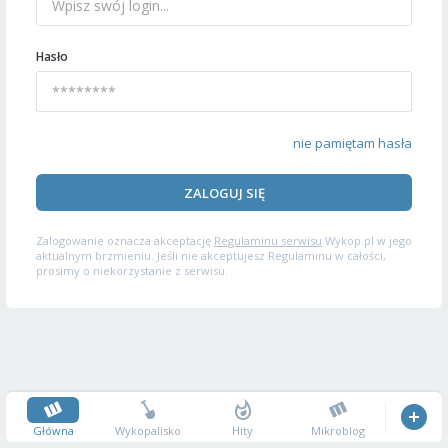
Hasło
nie pamiętam hasła
ZALOGUJ SIĘ
Zalogowanie oznacza akceptację
Regulaminu serwisu
Wykop.pl w jego
aktualnym brzmieniu. Jeśli nie akceptujesz Regulaminu w całości,
prosimy o niekorzystanie z serwisu.
Główna
Wykopalisko
Hity
Mikroblog