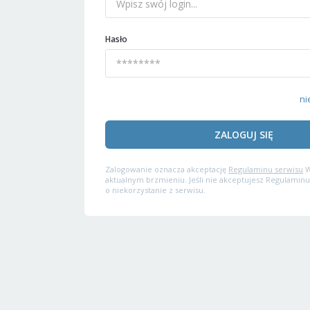
Hasło
ni
ZALOGUJ SIĘ
Zalogowanie oznacza akceptację
Regulaminu serwisu
W
aktualnym brzmieniu. Jeśli nie akceptujesz Regulaminu
o niekorzystanie z serwisu.