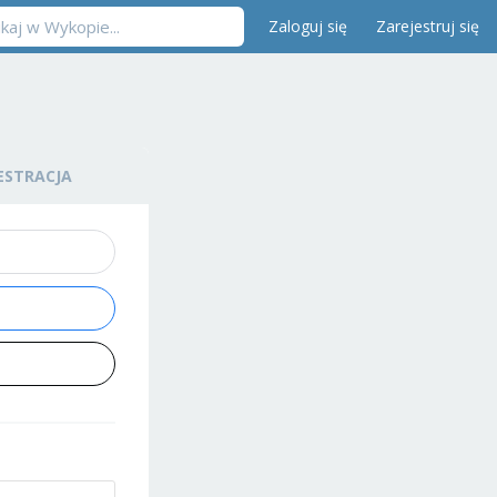
Zaloguj się
Zarejestruj się
ESTRACJA