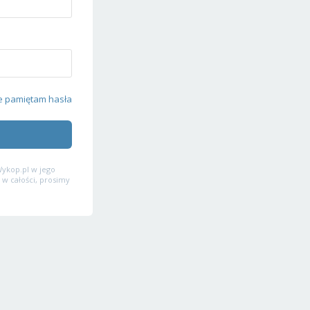
e pamiętam hasła
ykop.pl w jego
 w całości, prosimy