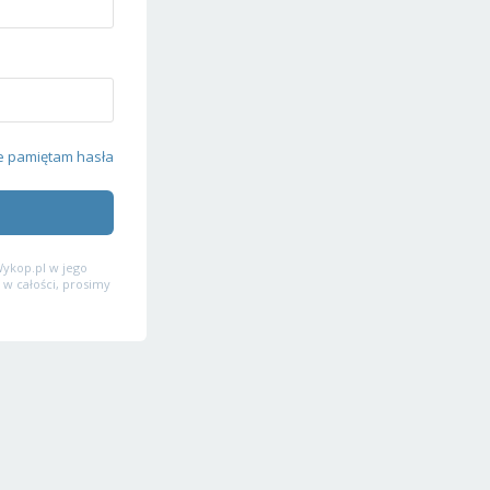
e pamiętam hasła
ykop.pl w jego
 w całości, prosimy