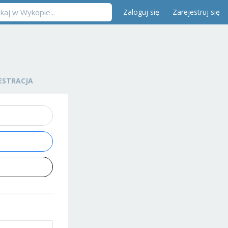
Zaloguj się
Zarejestruj się
ESTRACJA