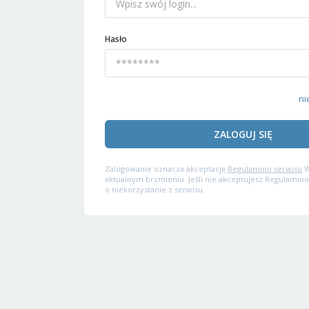
Hasło
ni
ZALOGUJ SIĘ
Zalogowanie oznacza akceptację
Regulaminu serwisu
W
aktualnym brzmieniu. Jeśli nie akceptujesz Regulaminu
o niekorzystanie z serwisu.