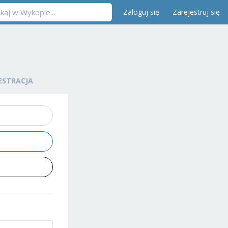
Zaloguj się
Zarejestruj się
ESTRACJA