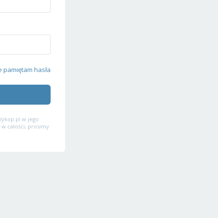
e pamiętam hasła
ykop.pl w jego
 w całości, prosimy