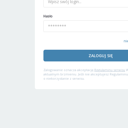
Hasło
ni
ZALOGUJ SIĘ
Zalogowanie oznacza akceptację
Regulaminu serwisu
W
aktualnym brzmieniu. Jeśli nie akceptujesz Regulaminu
o niekorzystanie z serwisu.