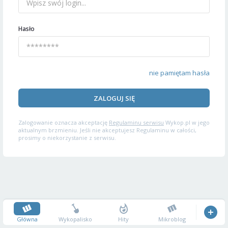
Hasło
nie pamiętam hasła
ZALOGUJ SIĘ
Zalogowanie oznacza akceptację
Regulaminu serwisu
Wykop.pl w jego
aktualnym brzmieniu. Jeśli nie akceptujesz Regulaminu w całości,
prosimy o niekorzystanie z serwisu.
Główna
Wykopalisko
Hity
Mikroblog