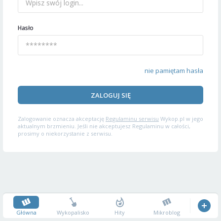
Hasło
nie pamiętam hasła
ZALOGUJ SIĘ
Zalogowanie oznacza akceptację
Regulaminu serwisu
Wykop.pl w jego
aktualnym brzmieniu. Jeśli nie akceptujesz Regulaminu w całości,
prosimy o niekorzystanie z serwisu.
Główna
Wykopalisko
Hity
Mikroblog